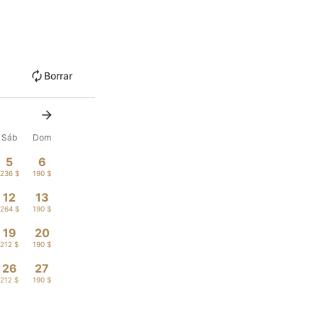
Borrar
Sáb
Dom
5
6
236 $
190 $
12
13
264 $
190 $
19
20
212 $
190 $
26
27
212 $
190 $