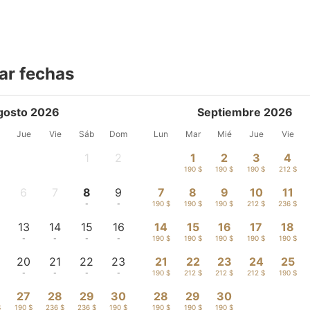
ar fechas
gosto 2026
Septiembre 2026
Jue
Vie
Sáb
Dom
Lun
Mar
Mié
Jue
Vie
1
2
1
2
3
4
-
-
190 $
190 $
190 $
212 $
6
7
8
9
7
8
9
10
11
-
-
-
-
190 $
190 $
190 $
212 $
236 $
13
14
15
16
14
15
16
17
18
-
-
-
-
190 $
190 $
190 $
190 $
190 $
20
21
22
23
21
22
23
24
25
-
-
-
-
190 $
212 $
212 $
212 $
190 $
27
28
29
30
28
29
30
$
190 $
236 $
236 $
190 $
190 $
190 $
190 $