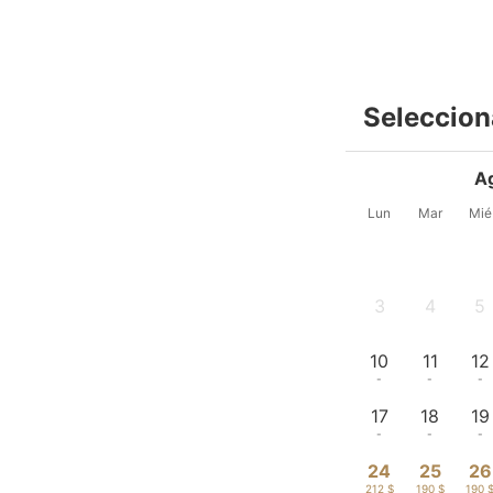
Seleccion
A
Lun
Mar
Mié
3
4
5
-
-
-
10
11
12
-
-
-
17
18
19
-
-
-
24
25
26
212 $
190 $
190 