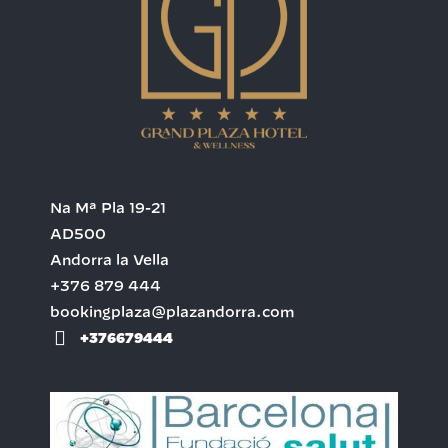
Na Mª Pla 19-21
AD500
Andorra la Vella
+376 879 444
bookingplaza@plazandorra.com
+376679444