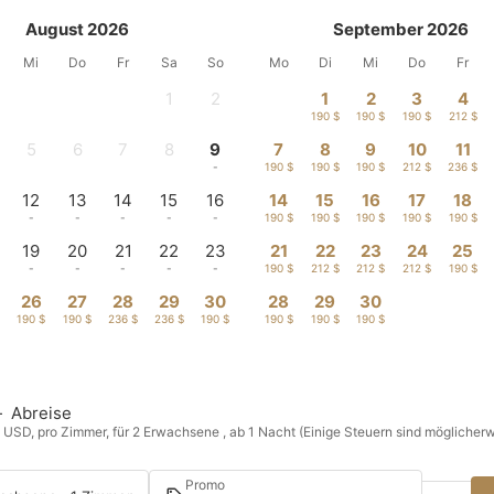
August 2026
September 2026
Mi
Do
Fr
Sa
So
Mo
Di
Mi
Do
Fr
1
2
1
2
3
4
-
-
190 $
190 $
190 $
212 $
5
6
7
8
9
7
8
9
10
11
-
-
-
-
-
190 $
190 $
190 $
212 $
236 $
12
13
14
15
16
14
15
16
17
18
-
-
-
-
-
190 $
190 $
190 $
190 $
190 $
19
20
21
22
23
21
22
23
24
25
-
-
-
-
-
190 $
212 $
212 $
212 $
190 $
26
27
28
29
30
28
29
30
190 $
190 $
236 $
236 $
190 $
190 $
190 $
190 $
—
Abreise
n USD, pro Zimmer, für 2 Erwachsene , ab 1 Nacht (Einige Steuern sind möglicherw
Promo