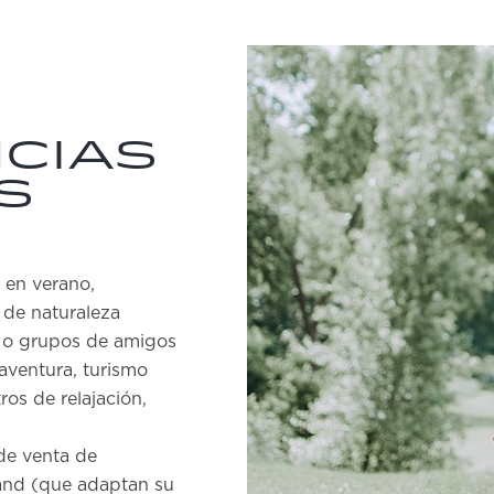
cias
s
r en verano,
 de naturaleza
as o grupos de amigos
aventura, turismo
ros de relajación,
de venta de
land (que adaptan su