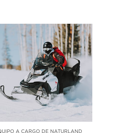
QUIPO A CARGO DE NATURLAND
GOLF EN L