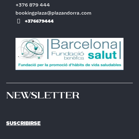
+376 879 444
bookingplaza@plazandorra.com
+376679444
Newsletter
SUSCRIBIRSE