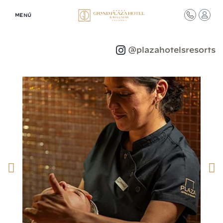
MENÚ
Síguenos en redes
@plazahotelsresorts