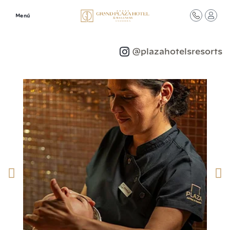
Menú
Síguenos en redes
@plazahotelsresorts