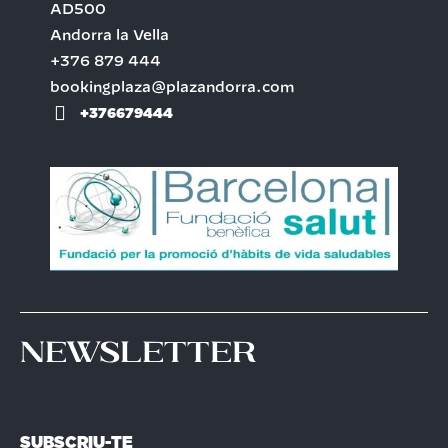
AD500
Andorra la Vella
+376 879 444
bookingplaza@plazandorra.com
+376679444
Newsletter
SUBSCRIU-TE