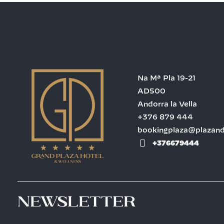
Na Mª Pla 19-21
AD500
Andorra la Vella
+376 879 444
bookingplaza@plazan
+376679444
Newsletter