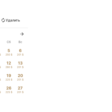
Удалить
Сб
Вс
5
6
$
250 $
201 $
12
13
$
280 $
201 $
19
20
$
225 $
201 $
26
27
$
225 $
201 $