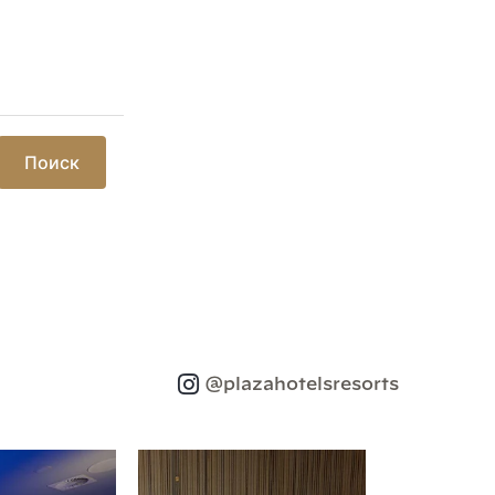
Поиск
@plazahotelsresorts