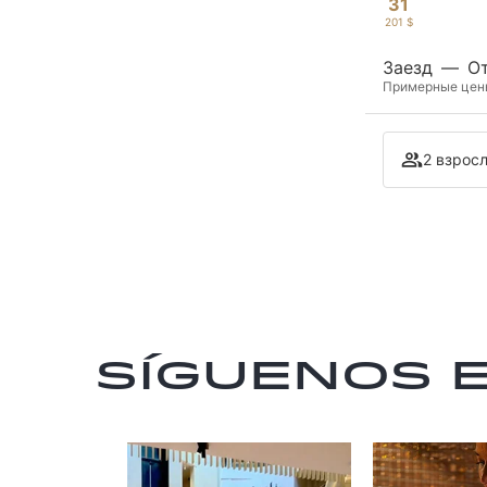
31
201 $
Заезд
—
О
Примерные цены 
2 взросл
Síguenos 