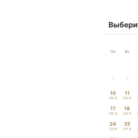
Выберит
Пн
Вт
3
4
-
-
10
11
280 $
280 $
17
18
250 $
250 $
24
25
225 $
201 $