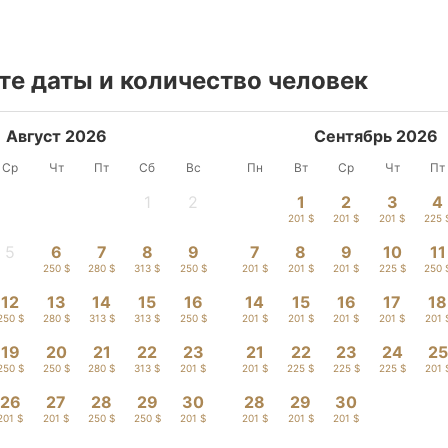
е даты и количество человек
Август 2026
Сентябрь 2026
Ср
Чт
Пт
Сб
Вс
Пн
Вт
Ср
Чт
Пт
1
2
1
2
3
4
-
-
201 $
201 $
201 $
225 
5
6
7
8
9
7
8
9
10
11
-
250 $
280 $
313 $
250 $
201 $
201 $
201 $
225 $
250 
12
13
14
15
16
14
15
16
17
18
250 $
280 $
313 $
313 $
250 $
201 $
201 $
201 $
201 $
201 
19
20
21
22
23
21
22
23
24
25
250 $
250 $
280 $
313 $
201 $
201 $
225 $
225 $
225 $
201 
26
27
28
29
30
28
29
30
201 $
201 $
250 $
250 $
201 $
201 $
201 $
201 $