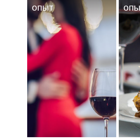
опыт
опы