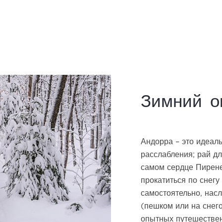
Зимний о
Андорра – это идеаль
расслабления; рай д
самом сердце Пирене
прокатиться по снегу
самостоятельно, на
(пешком или на снег
опытных путешественн