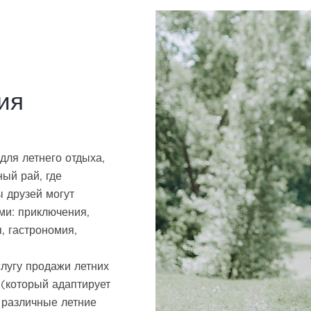
ия
для летнего отдыха,
ый рай, где
ы друзей могут
и: приключения,
я, гастрономия,
лугу продажи летних
 (который адаптирует
 различные летние