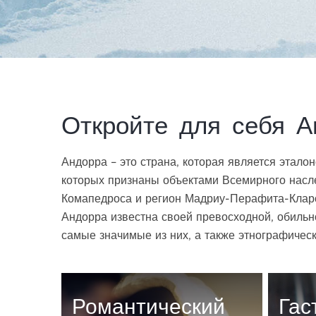
Откройте для себя А
Андорра – это страна, которая является этал
которых признаны объектами Всемирного нас
Комапедроса и регион Мадриу-Перафита-Клар
Андорра известна своей превосходной, обильно
самые значимые из них, а также этнографичес
Романтический
Гас