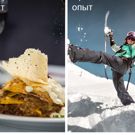
т
опыт