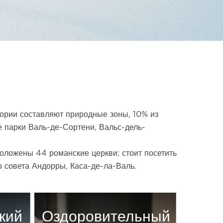
тории составляют природные зоны, 10% из
парки Валь-де-Сортени, Вальс-дель-
положены 44 романские церкви; стоит посетить
 совета Андорры, Каса-де-ла-Валь.
кий
Оздоровительный