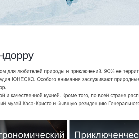
ндорру
оном для любителей природы и приключений. 90% ее терри
ледия ЮНЕСКО. Особого внимания заслуживают природные 
ор.
й и качественной кухней. Кроме того, по всей стране рас
кий музей Каса-Кристо и бывшую резиденцию Генерального
трономический
Приключенчес