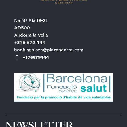
Na Mª Pla 19-21
AD500
Andorra la Vella
+376 879 444
bookingplaza@plazandorra.com
+376679444
Newsletter