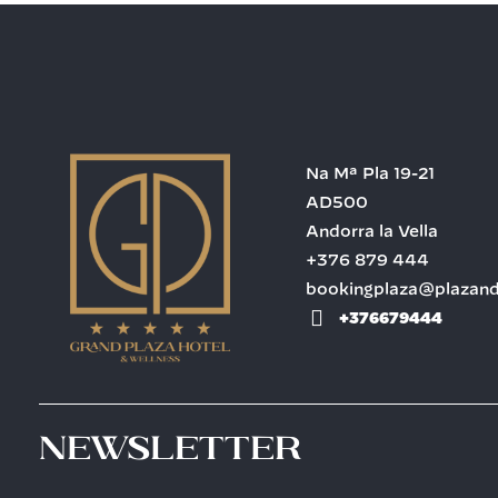
Na Mª Pla 19-21
AD500
Andorra la Vella
+376 879 444
bookingplaza@plazan
+376679444
Newsletter