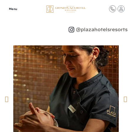
Menu
Síguenos en redes
@plazahotelsresorts