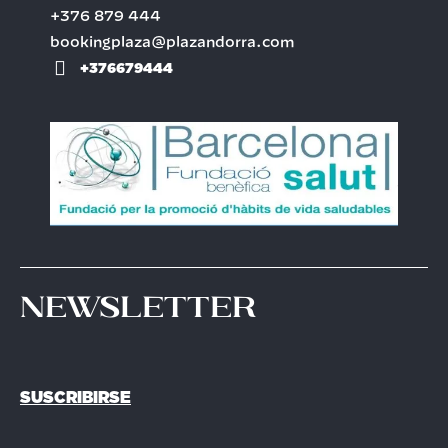
+376 879 444
bookingplaza@plazandorra.com
+376679444
Newsletter
SUSCRIBIRSE