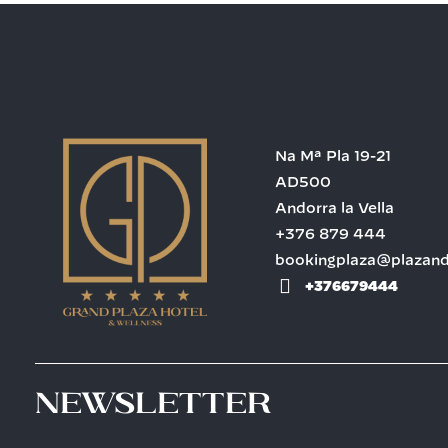
Na Mª Pla 19-21
AD500
Andorra la Vella
+376 879 444
bookingplaza@plazan
+376679444
Newsletter