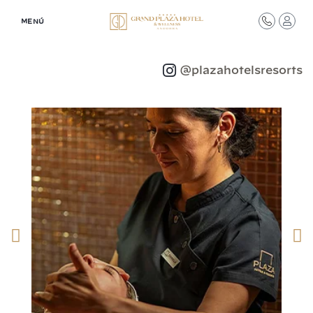
MENÚ
Síguenos en redes
@plazahotelsresorts