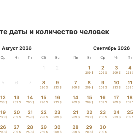
е даты и количество человек
Август 2026
Сентябрь 2026
Ср
Чт
Пт
Сб
Вс
Пн
Вт
Ср
Чт
Пт
1
2
1
2
3
4
-
-
209 $
209 $
209 $
233 
5
6
7
8
9
7
8
9
10
11
-
-
-
290 $
233 $
209 $
209 $
209 $
233 $
259 
12
13
14
15
16
14
15
16
17
18
233 $
259 $
290 $
290 $
233 $
209 $
209 $
209 $
209 $
209 
19
20
21
22
23
21
22
23
24
25
233 $
259 $
259 $
290 $
209 $
209 $
233 $
233 $
233 $
209 
26
27
28
29
30
28
29
30
209 $
209 $
259 $
259 $
209 $
209 $
209 $
209 $