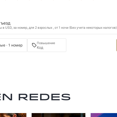
тъезд
в USD, за номер, для 2 взрослых , от 1 ночи (Без учета некоторых налогов)
Повышение
ые · 1 номер
en redes