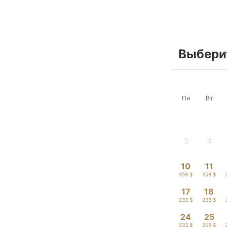
Выберит
Пн
Вт
3
4
-
-
10
11
259 $
259 $
17
18
233 $
233 $
24
25
233 $
209 $