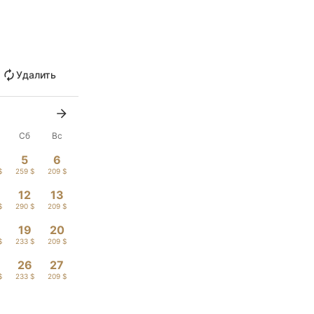
Удалить
Сб
Вс
5
6
$
259 $
209 $
12
13
$
290 $
209 $
19
20
$
233 $
209 $
26
27
$
233 $
209 $