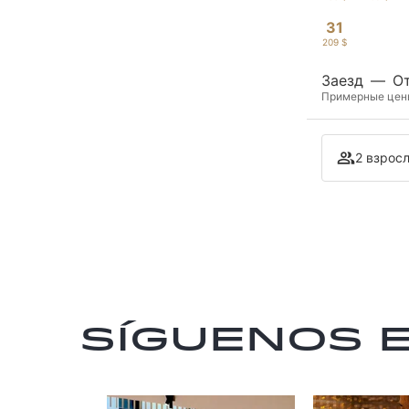
31
209 $
Заезд
—
О
Примерные цены 
2 взросл
Síguenos 