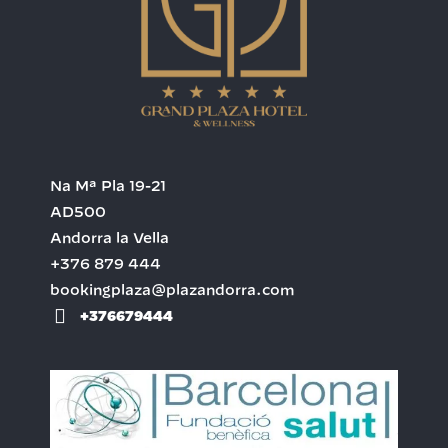
Na Mª Pla 19-21
AD500
Andorra la Vella
+376 879 444
bookingplaza@plazandorra.com
+376679444