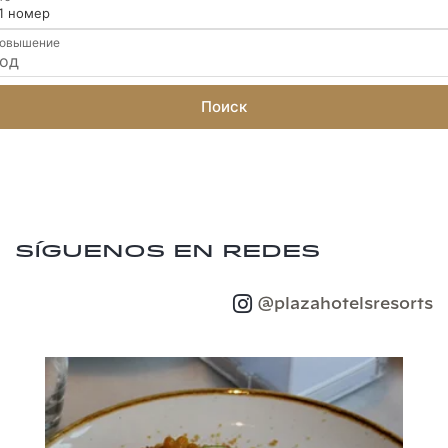
 1 номер
овышение
Поиск
Síguenos en redes
@plazahotelsresorts