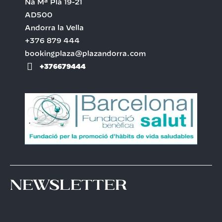
Na Mª Pla 19-21
AD500
Andorra la Vella
+376 879 444
bookingplaza@plazandorra.com
+376679444
Newsletter