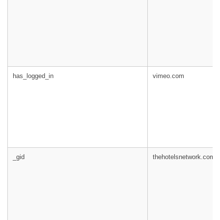
has_logged_in
vimeo.com
_gid
thehotelsnetwork.com