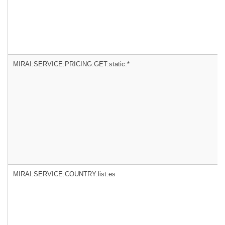
MIRAI:SERVICE:PRICING:GET:static:*
MIRAI:SERVICE:COUNTRY:list:es