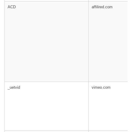
ACD
affilired.com
_uetvid
vimeo.com