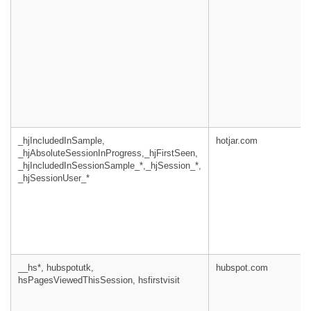
_hjIncludedInSample,
hotjar.com
_hjAbsoluteSessionInProgress,_hjFirstSeen,
_hjIncludedInSessionSample_*,_hjSession_*,
_hjSessionUser_*
__hs*, hubspotutk,
hubspot.com
hsPagesViewedThisSession, hsfirstvisit