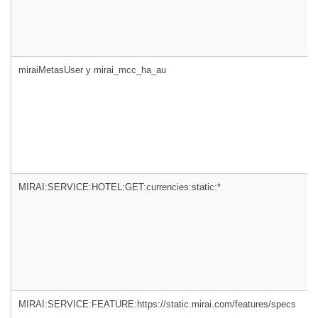
miraiMetasUser y mirai_mcc_ha_au
MIRAI:SERVICE:HOTEL:GET:currencies:static:*
MIRAI:SERVICE:FEATURE:https://static.mirai.com/features/specs