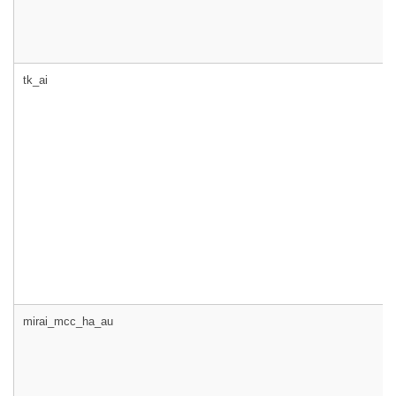
tk_ai
mirai_mcc_ha_au