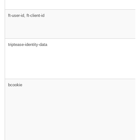
ft-user-id, ft-client-id
triptease-identity-data
bcookie