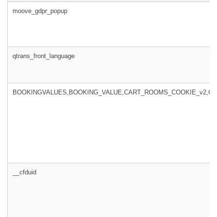
moove_gdpr_popup
qtrans_front_language
BOOKINGVALUES,BOOKING_VALUE,CART_ROOMS_COOKIE_v2,CA
__cfduid