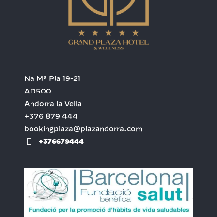
Na Mª Pla 19-21
AD500
Andorra la Vella
+376 879 444
bookingplaza@plazandorra.com
+376679444