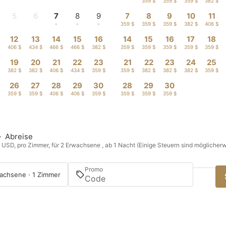
-
-
359 $
359 $
359 $
382 $
5
6
7
8
9
7
8
9
10
11
-
-
-
-
-
359 $
359 $
359 $
382 $
406 $
12
13
14
15
16
14
15
16
17
18
$
406 $
434 $
466 $
466 $
382 $
359 $
359 $
359 $
359 $
359 $
19
20
21
22
23
21
22
23
24
25
$
382 $
382 $
406 $
434 $
359 $
359 $
382 $
382 $
382 $
359 $
26
27
28
29
30
28
29
30
$
359 $
359 $
406 $
406 $
359 $
359 $
359 $
359 $
—
Abreise
n USD, pro Zimmer, für 2 Erwachsene , ab 1 Nacht (Einige Steuern sind möglicherw
Promo
achsene · 1 Zimmer