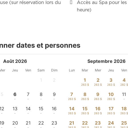
luse (sur réservation lors du
Accès au Spa pour les 
heure)
nner dates et personnes
Août 2026
Septembre 2026
Mer
Jeu
Ven
Sam
Dim
Lun
Mar
Mer
Jeu
Ven
1
2
1
2
3
4
-
-
263 $
263 $
263 $
282 $
5
6
7
8
9
7
8
9
10
11
-
-
-
-
-
263 $
263 $
263 $
282 $
-
12
13
14
15
16
14
15
16
17
18
-
-
-
-
-
263 $
263 $
263 $
263 $
263 $
19
20
21
22
23
21
22
23
24
25
-
-
-
-
-
263 $
282 $
282 $
282 $
263 $