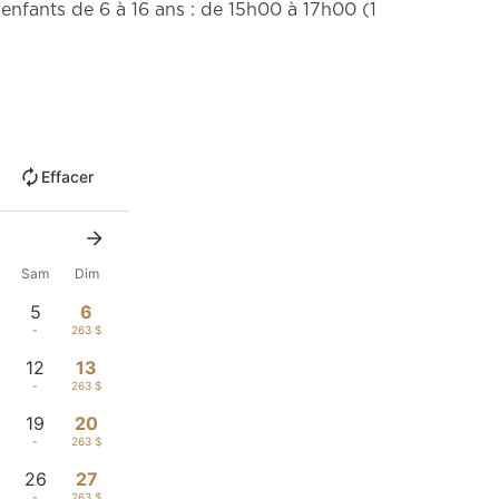
enfants de 6 à 16 ans : de 15h00 à 17h00 (1
Effacer
Sam
Dim
5
6
-
263 $
12
13
-
263 $
19
20
-
263 $
26
27
-
263 $