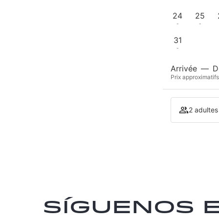
24
25
-
-
31
-
Arrivée
—
D
Prix approximatifs
2 adultes
Síguenos 