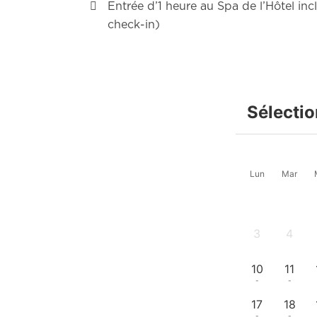
Entrée d’1 heure au Spa de l’Hôtel inc
check-in)
Sélectio
Lun
Mar
3
4
-
-
10
11
-
-
17
18
-
-