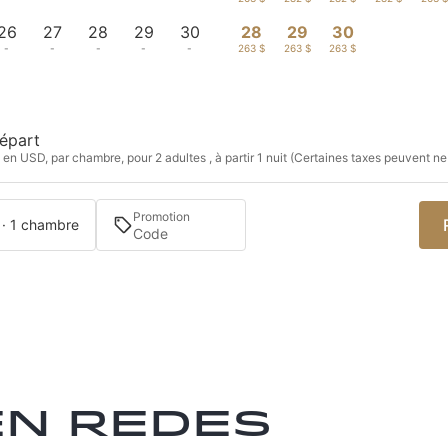
26
27
28
29
30
28
29
30
-
-
-
-
-
263 $
263 $
263 $
épart
 en USD, par chambre, pour 2 adultes , à partir 1 nuit (Certaines taxes peuvent ne
Promotion
 · 1 chambre
en redes