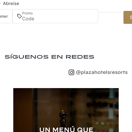
—
Abreise
Promo
immer
Síguenos en redes
@plazahotelsresorts