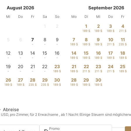
August 2026
September 2026
Mi
Do
Fr
Sa
So
Mo
Di
Mi
Do
Fr
1
2
1
2
3
4
-
-
189 $
189 $
189 $
211 $
5
6
7
8
9
7
8
9
10
11
-
-
-
-
-
189 $
189 $
189 $
211 $
235 $
12
13
14
15
16
14
15
16
17
18
-
-
-
-
-
189 $
189 $
189 $
189 $
189 $
19
20
21
22
23
21
22
23
24
25
-
-
-
-
189 $
189 $
211 $
211 $
211 $
189 $
26
27
28
29
30
28
29
30
189 $
189 $
235 $
235 $
189 $
189 $
189 $
189 $
—
Abreise
n USD, pro Zimmer, für 2 Erwachsene , ab 1 Nacht (Einige Steuern sind möglicherw
Promo