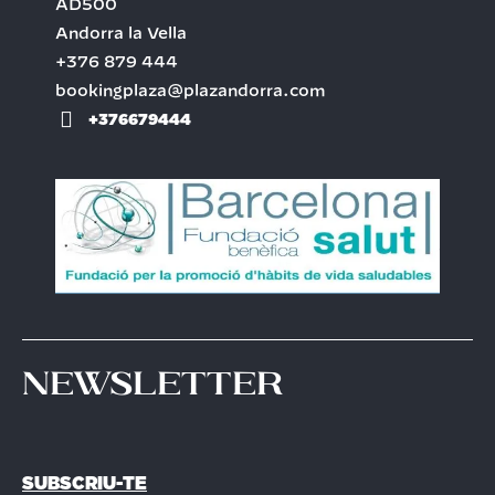
AD500
Andorra la Vella
+376 879 444
bookingplaza@plazandorra.com
+376679444
Newsletter
SUBSCRIU-TE