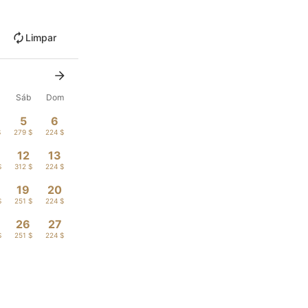
Limpar
Sáb
Dom
5
6
$
279 $
224 $
12
13
$
312 $
224 $
19
20
$
251 $
224 $
26
27
$
251 $
224 $