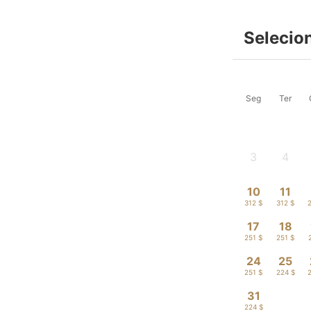
Selecio
Seg
Ter
3
4
-
-
10
11
312 $
312 $
17
18
251 $
251 $
24
25
251 $
224 $
31
224 $