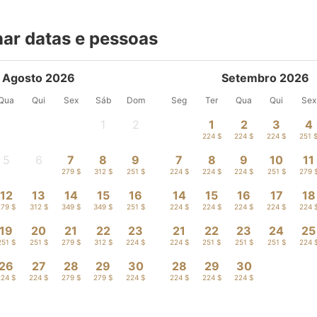
nar datas e pessoas
Agosto 2026
Setembro 2026
Qua
Qui
Sex
Sáb
Dom
Seg
Ter
Qua
Qui
Sex
1
2
1
2
3
4
-
-
224 $
224 $
224 $
251 
5
6
7
8
9
7
8
9
10
11
-
-
279 $
312 $
251 $
224 $
224 $
224 $
251 $
279 
12
13
14
15
16
14
15
16
17
18
279 $
312 $
349 $
349 $
251 $
224 $
224 $
224 $
224 $
224 
19
20
21
22
23
21
22
23
24
25
251 $
251 $
279 $
312 $
224 $
224 $
251 $
251 $
251 $
224 
26
27
28
29
30
28
29
30
224 $
224 $
279 $
279 $
224 $
224 $
224 $
224 $