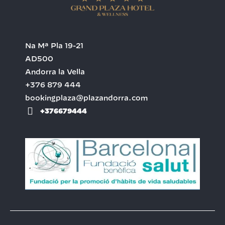
Na Mª Pla 19-21
AD500
Andorra la Vella
+376 879 444
bookingplaza@plazandorra.com
+376679444