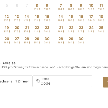
5
6
7
8
9
7
8
9
10
11
-
-
-
421 $
337 $
284 $
284 $
284 $
317 $
354 $
12
13
14
15
16
14
15
16
17
18
337 $
376 $
421 $
421 $
337 $
284 $
284 $
284 $
284 $
284 $
19
20
21
22
23
21
22
23
24
25
$
337 $
376 $
376 $
421 $
284 $
284 $
317 $
317 $
317 $
284 $
26
27
28
29
30
28
29
30
$
284 $
284 $
354 $
354 $
284 $
284 $
284 $
284 $
—
Abreise
n USD, pro Zimmer, für 2 Erwachsene , ab 1 Nacht (Einige Steuern sind möglicherw
Promo
achsene · 1 Zimmer