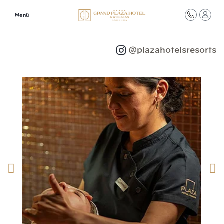
Menü
Síguenos en redes
@plazahotelsresorts