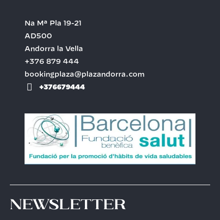
Na Mª Pla 19-21
AD500
Andorra la Vella
+376 879 444
bookingplaza@plazandorra.com
+376679444
Newsletter